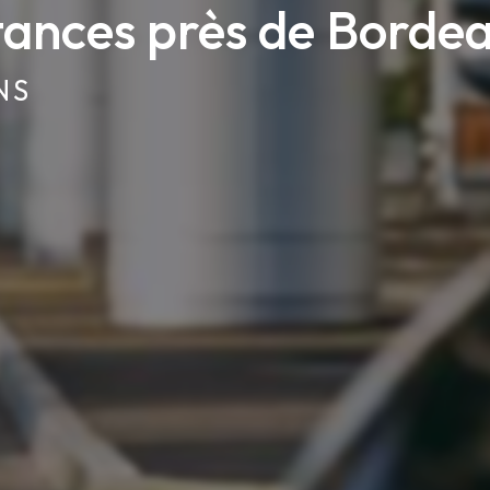
stances près de Borde
NS