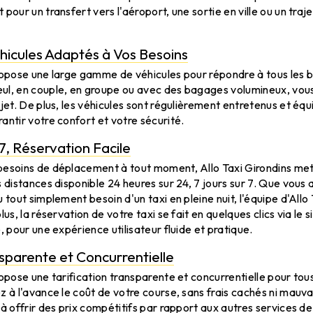
pour un transfert vers l'aéroport, une sortie en ville ou un traje
hicules Adaptés à Vos Besoins
ropose une large gamme de véhicules pour répondre à tous les be
ul, en couple, en groupe ou avec des bagages volumineux, vous
ajet. De plus, les véhicules sont régulièrement entretenus et éq
antir votre confort et votre sécurité.
7, Réservation Facile
besoins de déplacement à tout moment, Allo Taxi Girondins met 
 distances disponible 24 heures sur 24, 7 jours sur 7. Que vous a
 tout simplement besoin d'un taxi en pleine nuit, l'équipe d'Allo 
lus, la réservation de votre taxi se fait en quelques clics via le s
, pour une expérience utilisateur fluide et pratique.
nsparente et Concurrentielle
ropose une tarification transparente et concurrentielle pour tous
z à l'avance le coût de votre course, sans frais cachés ni mauva
à offrir des prix compétitifs par rapport aux autres services de 