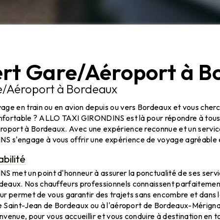
ert Gare/Aéroport à B
e/Aéroport à Bordeaux
age en train ou en avion depuis ou vers Bordeaux et vous cherc
confortable ? ALLO TAXI GIRONDINS est là pour répondre à tous
roport à Bordeaux. Avec une expérience reconnue et un service 
s'engage à vous offrir une expérience de voyage agréable e
abilité
met un point d'honneur à assurer la ponctualité de ses servi
eaux. Nos chauffeurs professionnels connaissent parfaitement 
leur permet de vous garantir des trajets sans encombre et dans 
are Saint-Jean de Bordeaux ou à l'aéroport de Bordeaux-Mérigna
onvenue, pour vous accueillir et vous conduire à destination en t