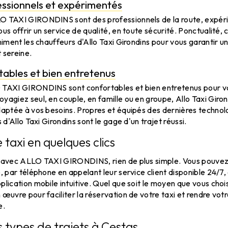
essionnels et expérimentés
O TAXI GIRONDINS sont des professionnels de la route, expéri
us offrir un service de qualité, en toute sécurité. Ponctualité, c
animent les chauffeurs d'Allo Taxi Girondins pour vous garantir 
 sereine.
tables et bien entretenus
 TAXI GIRONDINS sont confortables et bien entretenus pour v
yagiez seul, en couple, en famille ou en groupe, Allo Taxi Giro
daptée à vos besoins. Propres et équipés des dernières technol
s d'Allo Taxi Girondins sont le gage d'un trajet réussi.
 taxi en quelques clics
i avec ALLO TAXI GIRONDINS, rien de plus simple. Vous pouvez 
é, par téléphone en appelant leur service client disponible 24/7
plication mobile intuitive. Quel que soit le moyen que vous chois
 œuvre pour faciliter la réservation de votre taxi et rendre votr
e.
s types de trajets à Cestas