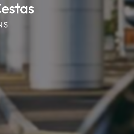
Cestas
NS