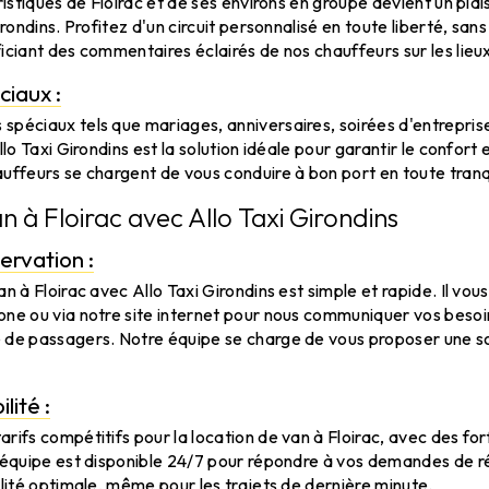
ristiques de Floirac et de ses environs en groupe devient un plai
irondins. Profitez d'un circuit personnalisé en toute liberté, san
iciant des commentaires éclairés de nos chauffeurs sur les lieux
iaux :
péciaux tels que mariages, anniversaires, soirées d'entreprise 
llo Taxi Girondins est la solution idéale pour garantir le confort 
uffeurs se chargent de vous conduire à bon port en toute tranqu
n à Floirac avec Allo Taxi Girondins
ervation :
n à Floirac avec Allo Taxi Girondins est simple et rapide. Il vous
one ou via notre site internet pour nous communiquer vos besoi
 de passagers. Notre équipe se charge de vous proposer une s
lité :
rifs compétitifs pour la location de van à Floirac, avec des fo
e équipe est disponible 24/7 pour répondre à vos demandes de r
ilité optimale, même pour les trajets de dernière minute.