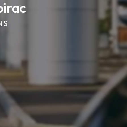
oirac
NS