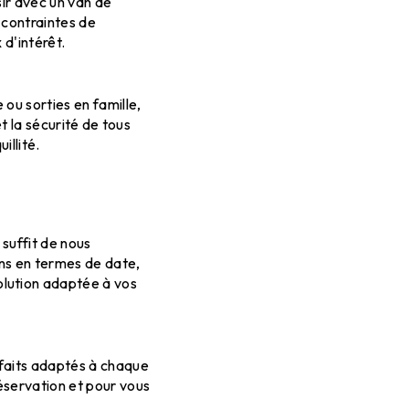
sir avec un van de
s contraintes de
 d'intérêt.
ou sorties en famille,
et la sécurité de tous
illité.
 suffit de nous
ns en termes de date,
olution adaptée à vos
rfaits adaptés à chaque
éservation et pour vous